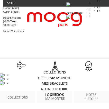
FR
PANIER
$
EN
Produit
(vide)
$
FR
Aucun produit
Votre compte
€
£
$0.00
Livraison
$0.00
Taxes
$0.00
Total
Panier
Voir panier
COLLECTIONS
CRÉER MA MONTRE
MES BRACELETS
NOTRE HISTOIRE
LOOKBOOK