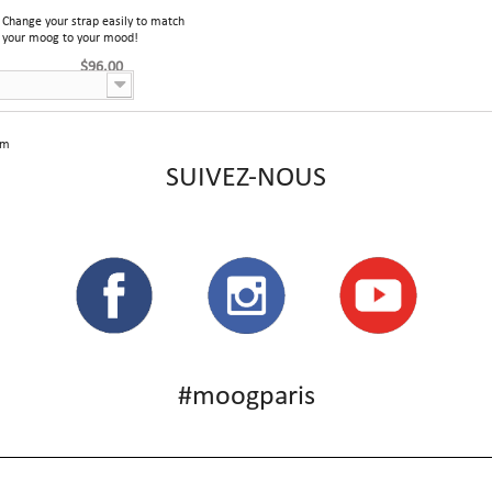
Change your strap easily to match
your moog to your mood!
$96.00
em
SUIVEZ-NOUS
#moogparis