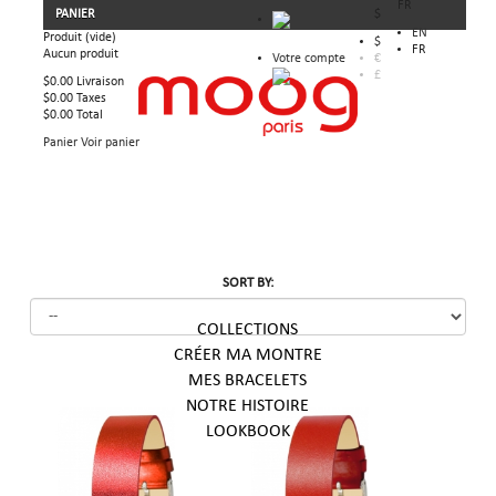
FR
PANIER
$
EN
Produit
(vide)
$
FR
Aucun produit
Votre compte
€
£
$0.00
Livraison
$0.00
Taxes
$0.00
Total
Panier
Voir panier
SORT BY:
COLLECTIONS
CRÉER MA MONTRE
MES BRACELETS
NOTRE HISTOIRE
LOOKBOOK