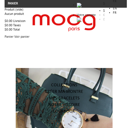
FR
PANIER
$
EN
Produit
(vide)
$
FR
Aucun produit
Votre compte
€
£
$0.00
Livraison
$0.00
Taxes
$0.00
Total
Panier
Voir panier
COLLECTIONS
CRÉER MA MONTRE
MES BRACELETS
NOTRE HISTOIRE
LOOKBOOK