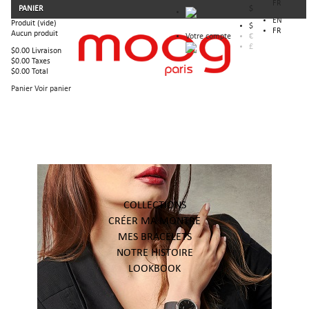
FR
PANIER
$
EN
Produit
(vide)
$
FR
Aucun produit
Votre compte
€
£
$0.00
Livraison
$0.00
Taxes
$0.00
Total
Panier
Voir panier
COLLECTIONS
CRÉER MA MONTRE
MES BRACELETS
NOTRE HISTOIRE
LOOKBOOK