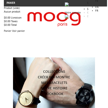
FR
PANIER
$
EN
Produit
(vide)
$
FR
Aucun produit
Votre compte
€
£
$0.00
Livraison
$0.00
Taxes
$0.00
Total
Panier
Voir panier
COLLECTIONS
CRÉER MA MONTRE
MES BRACELETS
NOTRE HISTOIRE
LOOKBOOK